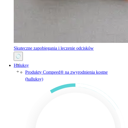
Skuteczne zapobiegania i leczenie odcisków
Haluksy
Produkty Compeed® na zwyrodnienia kostne
(halluksy)