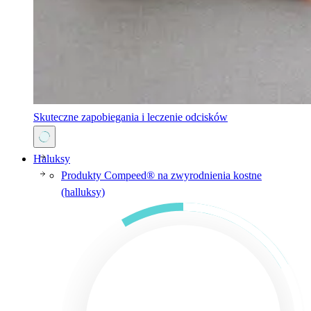
Skuteczne zapobiegania i leczenie odcisków
Haluksy
Produkty Compeed® na zwyrodnienia kostne
(halluksy)